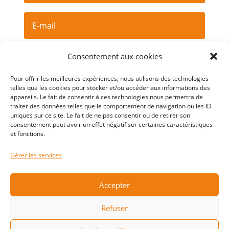
Consentement aux cookies
Je m'abonne
Pour offrir les meilleures expériences, nous utilisons des technologies
telles que les cookies pour stocker et/ou accéder aux informations des
appareils. Le fait de consentir à ces technologies nous permettra de
traiter des données telles que le comportement de navigation ou les ID
Golf Basket Club Herblinois
uniques sur ce site. Le fait de ne pas consentir ou de retirer son
consentement peut avoir un effet négatif sur certaines caractéristiques
64 Avenue De Cheverny
et fonctions.
44800 Saint-Herblain
Gérer les services
Accepter
Mentions légales
Refuser
Politique de Confidentialité
Site réalisé par
Piléa
2022