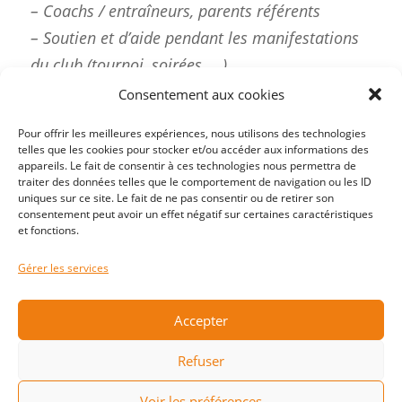
– Coachs / entraîneurs, parents référents
– Soutien et d’aide pendant les manifestations
du club (tournoi, soirées, …)
– Compétences et d’idées pour faire fonctionner
Consentement aux cookies
efficacement les commissions du club
Pour offrir les meilleures expériences, nous utilisons des technologies
– Nouveaux membres pour intégrer le comité
telles que les cookies pour stocker et/ou accéder aux informations des
appareils. Le fait de consentir à ces technologies nous permettra de
directeur
traiter des données telles que le comportement de navigation ou les ID
uniques sur ce site. Le fait de ne pas consentir ou de retirer son
Nous avons besoin de vous, vos enfants ont
consentement peut avoir un effet négatif sur certaines caractéristiques
et fonctions.
besoin de vous… Nous sommes à votre écoute
et à votre disposition pour en parler !
Gérer les services
Accepter
Refuser
Voir les préférences