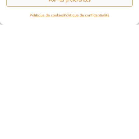
B
Politique de cookies
Politique de confidentialité
Je télécharge la charte
Ne ratez aucune actu !
Je m'abonne