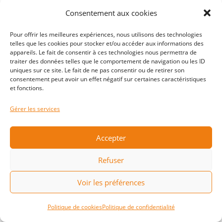
Article 3.3 : Comportement des
entraîneurs et des coachs
Consentement aux cookies
Pour offrir les meilleures expériences, nous utilisons des technologies
telles que les cookies pour stocker et/ou accéder aux informations des
Les entraîneurs et coachs s’engagent à
appareils. Le fait de consentir à ces technologies nous permettra de
être :
traiter des données telles que le comportement de navigation ou les ID
uniques sur ce site. Le fait de ne pas consentir ou de retirer son
consentement peut avoir un effet négatif sur certaines caractéristiques
– Entraîneur / coach EXEMPLAIRE
et fonctions.
Transmettre à son équipe les décisions
Gérer les services
du CD la concernant ;
Être ponctuel en arrivant au moins 10
Accepter
minutes avant le début des
entraînements ;
Refuser
Porter une tenue de sport et des
Voir les préférences
chaussures adaptées ;
B
Être courtois, respecter et faire
Politique de cookies
Politique de confidentialité
respecter les joueurs adverses,