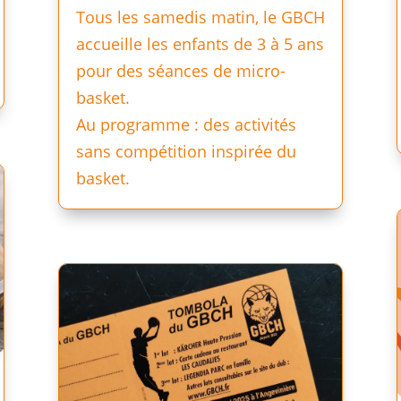
Tous les samedis matin, le GBCH
accueille les enfants de 3 à 5 ans
pour des séances de micro-
basket.
Au programme : des activités
sans compétition inspirée du
basket.