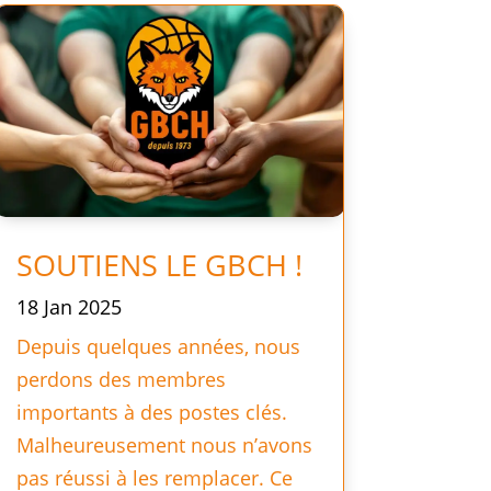
SOUTIENS LE GBCH !
18 Jan 2025
Depuis quelques années, nous
perdons des membres
importants à des postes clés.
Malheureusement nous n’avons
pas réussi à les remplacer. Ce