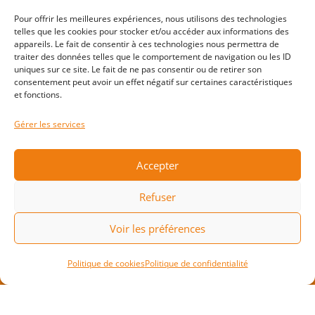
combat, judo karaté, gym et danse.
Pour offrir les meilleures expériences, nous utilisons des technologies
telles que les cookies pour stocker et/ou accéder aux informations des
Nature
: équitation, chasse, pêche, sports
appareils. Le fait de consentir à ces technologies nous permettra de
de précision (archerie, fléchettes et
traiter des données telles que le comportement de navigation ou les ID
uniques sur ce site. Le fait de ne pas consentir ou de retirer son
pétanques/jeux de boules).
consentement peut avoir un effet négatif sur certaines caractéristiques
et fonctions.
Sports collectifs
: football, rugby à
XV, basket-ball, handball, volleyball, sacs
Gérer les services
trophées sports co.
Running
: course à pied, marche.
Accepter
Eau
: natation, sports de
Refuser
glisse, bateau, plongée.
Voir les préférences
Sports de raquettes/golf
: matériel tennis,
B
chaussure tennis, habillement sports de
Politique de cookies
Politique de confidentialité
raquette, golf, tennis de
table, badminton, squash, outcourt, padel
Santé/découverte
: électronique, nutrition,